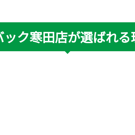
バック寒田店が選ばれる
れ
なん