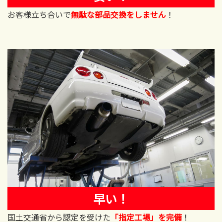
お客様立ち合いで
無駄な部品交換をしません
！
早い！
国土交通省から認定を受けた
「指定工場」を完備
！