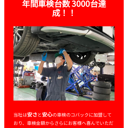
年間車検台数 3000台達
成！！
安さ
安心
当社は
と
の車検のコバックに加盟して
おり、車検金額からさらにお客様へ喜んでいただ