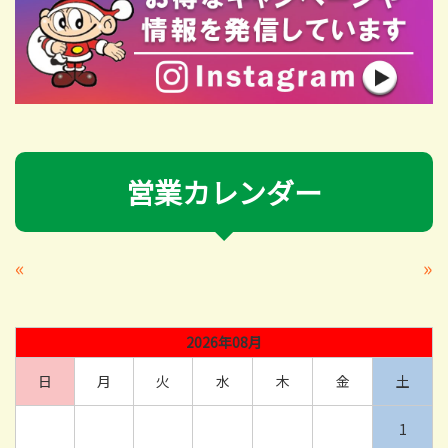
営業カレンダー
«
»
2026年08月
日
月
火
水
木
金
土
1